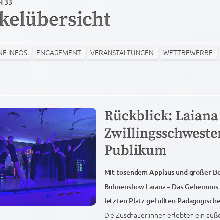
N 33
ikelübersicht
NE INFOS
ENGAGEMENT
VERANSTALTUNGEN
WETTBEWERBE
Rückblick: Laiana
Zwillingsschwester
Publikum
Mit tosendem Applaus und großer Be
Bühnenshow Laiana – Das Geheimnis d
letzten Platz gefüllten Pädagogisch
Die Zuschauer:innen erlebten ein au