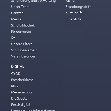
Schulleitung und Verwaltung
Fächer
Unser Team
Erprobungsstufe
Ganztag
Mittelstufe
Mensa
Oberstufe
Schulbibliothek
Förderverein
SV
Unsere Eltern
Schulsozialarbeit
Vereinbarungen
DIGITAL
GYOD
Forscherklasse
KIKS
Medienscouts
DigiScouts
Pesch digital
Konzepte und Informationen