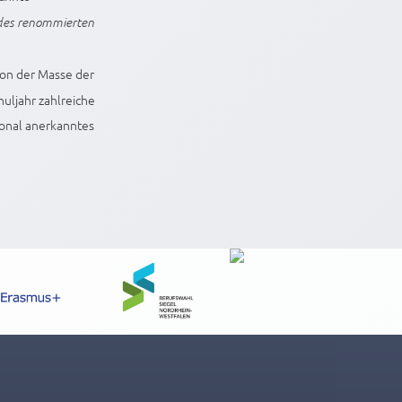
g des renommierten
von der Masse der
uljahr zahlreiche
ional anerkanntes