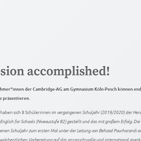
sion accomplished!
ehmer*innen der Cambridge-AG am Gymnasium Köln-Pesch können endl
e präsentieren.
haben sich 8 Schüler
innen im vergangenen Schuljahr (2019/2020) der Hera
 English for Schools (Niveaustufe B2) gestellt und das mit großem Erfolg. Di
enen Schuljahr zum ersten Mal unter der Leitung von Behzad Pourharandi 
 wöchentlichen Vorbereitung auf das anspruchsvolle und international aner