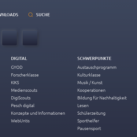
WNLOADS
SUCHE
DIGITAL
SCHWERPUNKTE
GYOD
Austauschprogramm
Forscherklasse
Kulturklasse
KIKS
Musik / Kunst
Medienscouts
Kooperationen
DigiScouts
Bildung für Nachhaltigkeit
Pesch digital
Lesen
Konzepte und Informationen
Schülerzeitung
WebUntis
Sporthelfer
Pausensport