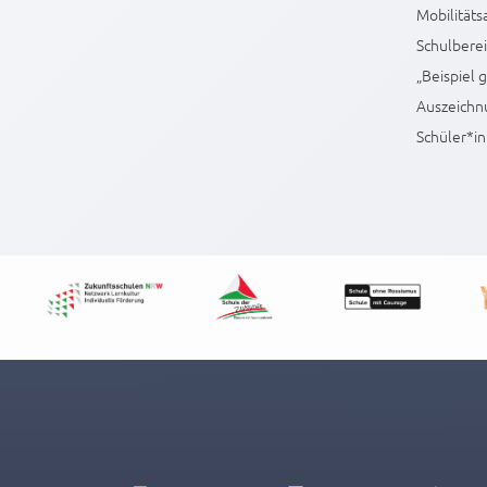
Mobilitäts
Schulberei
„Beispiel 
Auszeichn
Schüler*i