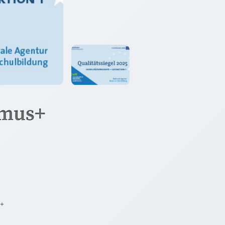
smus+
s+