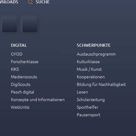
WNLOADS
SUCHE
DIGITAL
SCHWERPUNKTE
GYOD
Austauschprogramm
Forscherklasse
Kulturklasse
KIKS
Musik / Kunst
Medienscouts
Kooperationen
DigiScouts
Bildung für Nachhaltigkeit
Pesch digital
Lesen
Konzepte und Informationen
Schülerzeitung
WebUntis
Sporthelfer
Pausensport